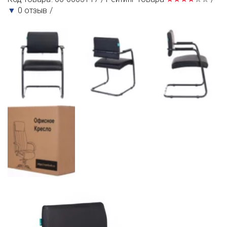
▼ 
0 отзыв /