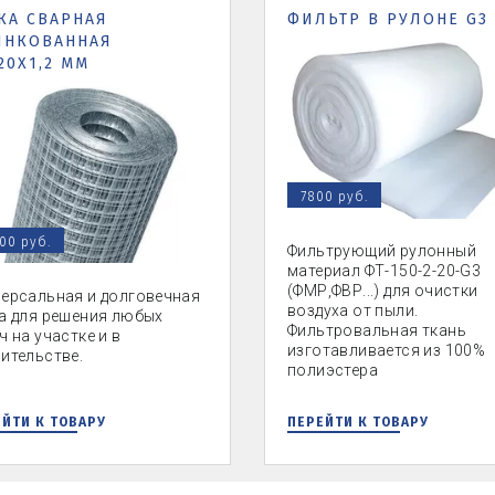
КА СВАРНАЯ
ФИЛЬТР В РУЛОНЕ G3
ИНКОВАННАЯ
20Х1,2 ММ
7800 руб.
00 руб.
Фильтрующий рулонный
материал ФТ-150-2-20-G3
(ФМР,ФВР...) для очистки
ерсальная и долговечная
воздуха от пыли.
а для решения любых
Фильтровальная ткань
ч на участке и в
изготавливается из 100%
ительстве.
полиэстера
ЙТИ К ТОВАРУ
ПЕРЕЙТИ К ТОВАРУ