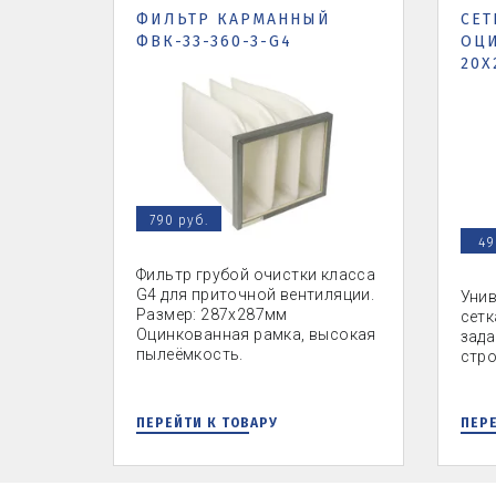
ФИЛЬТР КАРМАННЫЙ
СЕТ
ФВК-33-360-3-G4
ОЦ
20Х
790 руб.
49
Фильтр грубой очистки класса
G4 для приточной вентиляции.
Унив
Размер: 287х287мм
сетк
Оцинкованная рамка, высокая
зада
пылеёмкость.
стро
ПЕРЕЙТИ К ТОВАРУ
ПЕРЕ