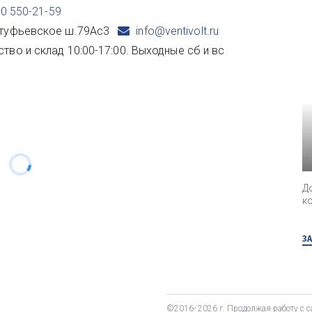
00 550-21-59
туфьевское ш.79Ас3
info@ventivolt.ru
ство и склад 10:00-17:00. Выходные сб и вс
Д
к
З
©2016- 2026 г. Продолжая работу с са