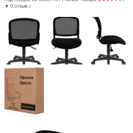
▼ 
0 отзыв /