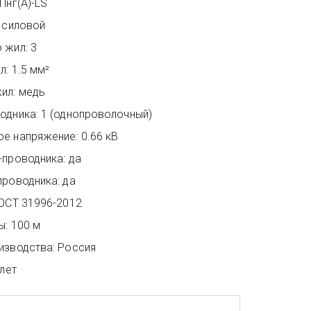
Пнг(А)-LS 
 силовой 
 жил: 3 
: 1.5 мм² 
ил: медь 
одника: 1 (однопроволочный) 
е напряжение: 0.66 кВ 
-проводника: да 
проводника: да 
ГОСТ 31996-2012 
: 100 м 
изводства: Россия 
 лет