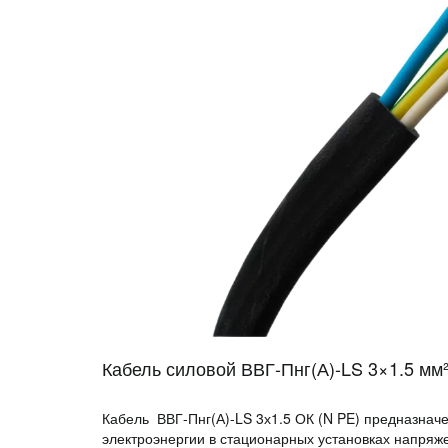
Кабель силовой ВВГ-Пнг(А)-LS 3×1.5 мм²
Кабель ВВГ-Пнг(А)-LS 3х1.5 ОК (N PE) предназнач
электроэнергии в стационарных установках напряже