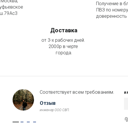
.Москва, 
Получение в б
уфьевское 
ПВЗ по номеру
ш.79Ас3
доверенность 
Доставка
от 3-х рабочих дней. 
2000р в черте 
города.
Соответствует всем требованиям.
И
Отзыв
инженер ООО СВП.