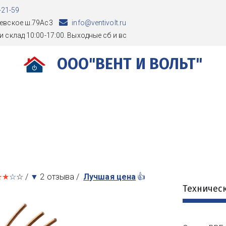
-21-59
евское ш.79Ас3
info@ventivolt.ru
и склад 10:00-17:00. Выходные сб и вс
ООО"ВЕНТ И ВОЛЬТ"
★★
☆
☆ / 
▼
 2 отзыва /  
Лучшая цена
👍
Техничес