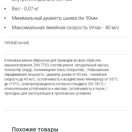
Вес - 0,07 кг
Минимальный диаметр шкива dw 90мм
Максимальная линейная скорость Vmax - 40 м/c
ПРИМЕЧАНИЕ
Клиновые ремни обернутые для приводов во всех отраслях
машиностроения, DIN 7753 /состав ремня: натуральный каучук,
полиэстер (корд), полиамидная ткань (покрытие); /повышенная
передаваемая мощность; /диаметр шкива от 90 мм; /линейная
скорость до 40 м/с; /устойчивость к воздействию температур от -55°C
до +70°C; /электропроводность согласно стандарту ISO 1813; /
относительная устойчивость к маслам; /устойчивость к пыли; /
пригодны для эксплуатации в тропических условиях.
Похожие товары