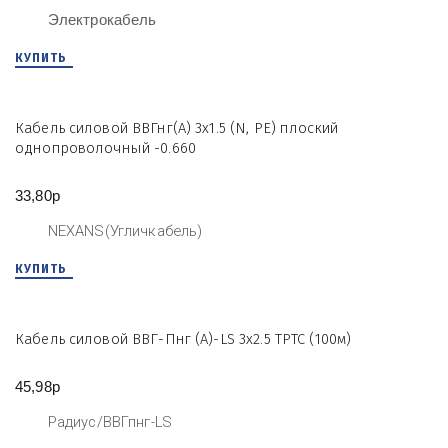
Электрокабель
КУПИТЬ
Кабель силовой ВВГнг(А) 3х1.5 (N, PE) плоский
однопроволочный -0.660
33,80р
NEXANS(Угличкабель)
КУПИТЬ
Кабель силовой ВВГ-Пнг (А)-LS 3х2.5 ТРТС (100м)
45,98р
Радиус/ВВГпнг-LS