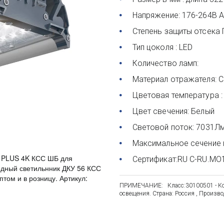
Напряжение: 176-264В 
Степень защиты отсека 
Тип цоколя : LED
Количество ламп: 
Материал отражателя: 
Цветовая температура :
Цвет свечения: Белый
Световой поток: 7031Л
Максимальное сечение 
R PLUS 4K КСС ШБ для
Сертификат:RU C-RU.MO
одный светильнник ДКУ 56 КСС
том и в розницу. Артикул:
ПРИМЕЧАНИЕ:   Класс:30100501 - Кон
освещения. Страна: Россия , Произв