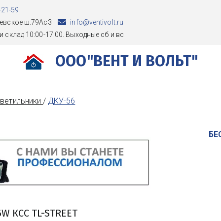
-21-59
евское ш.79Ас3
info@ventivolt.ru
и склад 10:00-17:00. Выходные сб и вс
ООО"ВЕНТ И ВОЛЬТ"
ветильники 
/ 
ДКУ-56
БЕ
W КСС TL-STREET