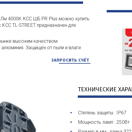
Лм 4000К КСС ШБ PR Plus можно купить 
 КСС TL-STREET предназначен для 
рынке высоким качеством 
 алюминия. Защищён от пыли и влаги.
ЗАПРОСИТЬ СЧЁТ
ТЕХНИЧЕСКИЕ ХАР
Степень защиты : IP67
Мощность ламп : 250Вт
Размер в мм : длина 322