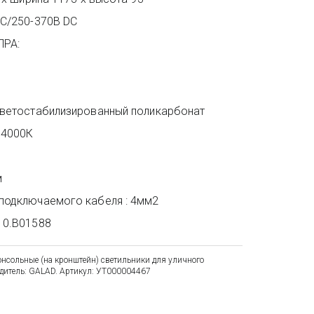
АС/250-370В DC
ПРА: 
Светостабилизированный поликарбонат
 4000К
м
подключаемого кабеля : 4мм2
10.B01588 
сольные (на кронштейн) светильники для уличного 
одитель: GALAD. Артикул: УТ000004467 